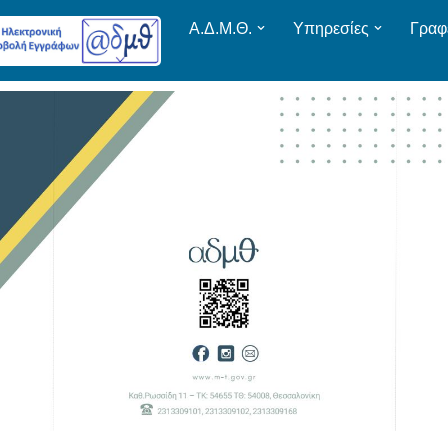
Α.Δ.Μ.Θ.
Υπηρεσίες
Γραφ